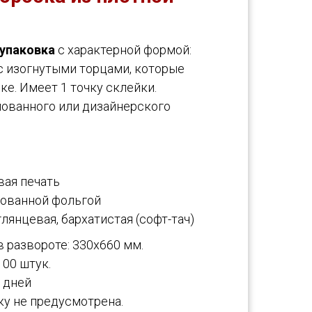
упаковка
с характерной формой:
с изогнутыми торцами, которые
е. Имеет 1 точку склейки.
лованного или дизайнерского
ая печать
ованной фольгой
лянцевая, бархатистая (софт-тач)
 развороте: 330х660 мм.
00 штук.
5 дней
ку не предусмотрена.